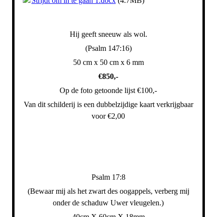
Strijdt om in te gaan 1.docx
(4.7MB)
Hij geeft sneeuw als wol.
(Psalm 147:16)
50 cm x 50 cm x 6 mm
€850,-
Op de foto getoonde lijst €100,-
Van dit schilderij is een dubbelzijdige kaart verkrijgbaar
voor €2,00
Psalm 17:8
(Bewaar mij als het zwart des oogappels, verberg mij
onder de schaduw Uwer vleugelen.)
40cm X 60cm X 18mm